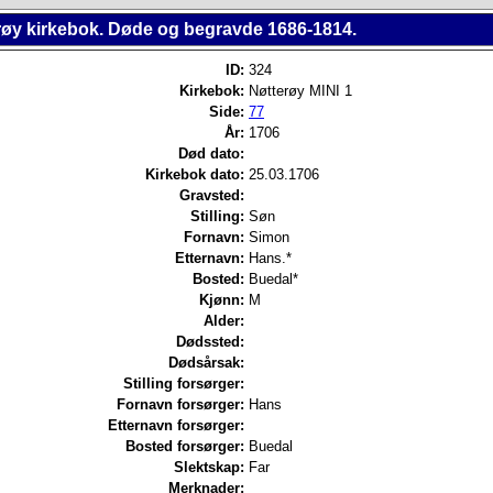
røy kirkebok. Døde og begravde 1686-1814.
ID:
324
Kirkebok:
Nøtterøy MINI 1
Side:
77
År:
1706
Død dato:
Kirkebok dato:
25.03.1706
Gravsted:
Stilling:
Søn
Fornavn:
Simon
Etternavn:
Hans.*
Bosted:
Buedal*
Kjønn:
M
Alder:
Dødssted:
Dødsårsak:
Stilling forsørger:
Fornavn forsørger:
Hans
Etternavn forsørger:
Bosted forsørger:
Buedal
Slektskap:
Far
Merknader: