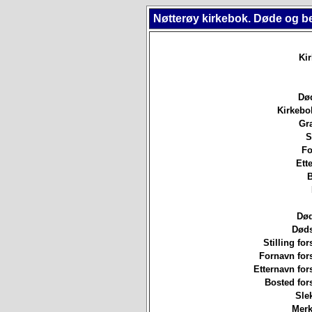
Nøtterøy kirkebok. Døde og b
Ki
Død
Kirkebo
Gr
S
Fo
Ett
B
Død
Døds
Stilling for
Fornavn for
Etternavn for
Bosted for
Sle
Merk