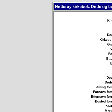
Nøtterøy kirkebok. Døde og b
Ki
Død
Kirkebo
Gr
S
Fo
Ett
B
Død
Døds
Stilling for
Fornavn for
Etternavn for
Bosted for
Sle
Merk