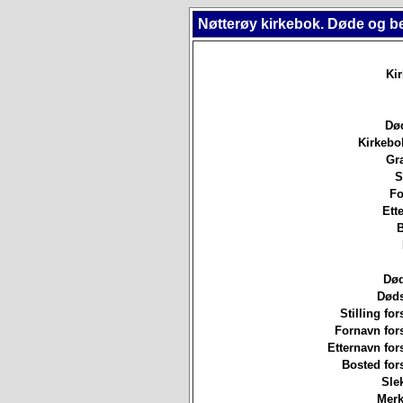
Nøtterøy kirkebok. Døde og b
Ki
Død
Kirkebo
Gr
S
Fo
Ett
B
Død
Døds
Stilling for
Fornavn for
Etternavn for
Bosted for
Sle
Merk