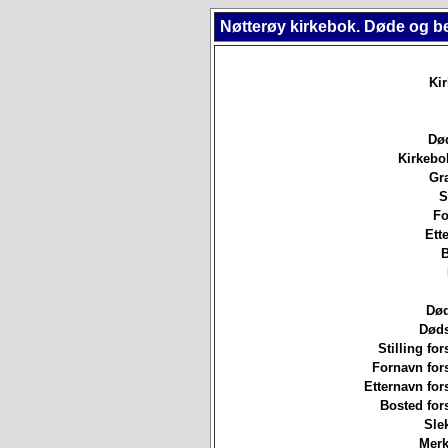
Nøtterøy kirkebok. Døde og b
Ki
Død
Kirkebo
Gr
S
Fo
Ett
B
Død
Døds
Stilling for
Fornavn for
Etternavn for
Bosted for
Sle
Merk