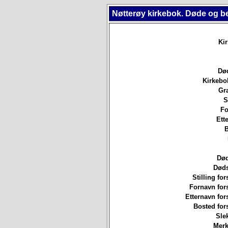
Nøtterøy kirkebok. Døde og b
Ki
Død
Kirkebo
Gr
S
Fo
Ett
B
Død
Døds
Stilling for
Fornavn for
Etternavn for
Bosted for
Sle
Merk