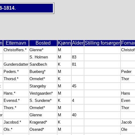
6-1814.
n
Etternavn
Bosted
Kjønn
Alder
Stilling forsørger
Fornav
Christoffers.*
Glenne*
M
Christof
S. Holmen
M
83
Gundersdatter
Sandbech
K
81
Peders.*
Bueberg*
M
Peder
Thorsd.*
Ormelet*
K
Thor
t
Stangeby
M
45
Hans.*
Vestgaarden*
M
Hans
Evensd.*
S. Sundene*
K
4
Even
Thors.*
Ormelet*
M
Thor
er
Glenne
M
40
Jacobsd.*
Kragerød*
K
Jacob
Ols.*
Oserød*
M
Ole