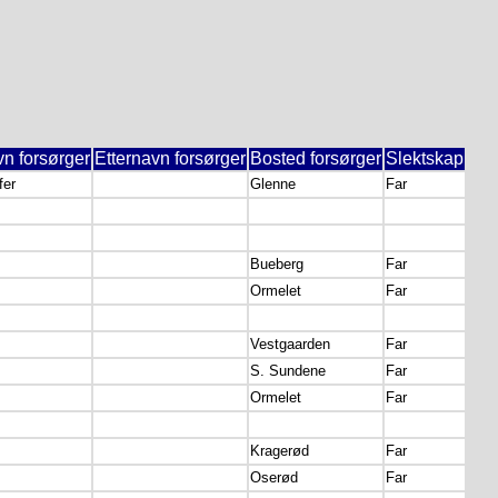
n forsørger
Etternavn forsørger
Bosted forsørger
Slektskap
fer
Glenne
Far
Bueberg
Far
Ormelet
Far
Vestgaarden
Far
S. Sundene
Far
Ormelet
Far
Kragerød
Far
Oserød
Far