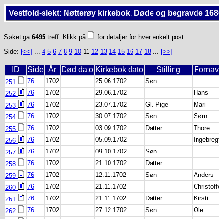
Vestfold-slekt: Nøtterøy kirkebok. Døde og begravde 168
Søket ga
6495
treff. Klikk på
for detaljer for hver enkelt post.
Side:
[<<]
...
4
5
6
7
8
9
10
11
12
13
14
15
16
17
18
...
[>>]
ID
Side
År
Død dato
Kirkebok dato
Stilling
Fornav
76
1702
25.06.1702
Søn
251
76
1702
29.06.1702
Hans
252
76
1702
23.07.1702
Gl. Pige
Mari
253
76
1702
30.07.1702
Søn
Sørn
254
76
1702
03.09.1702
Datter
Thore
255
76
1702
05.09.1702
Ingebreg
256
76
1702
09.10.1702
Søn
257
76
1702
21.10.1702
Datter
258
76
1702
12.11.1702
Søn
Anders
259
76
1702
21.11.1702
Christoff
260
76
1702
21.11.1702
Datter
Kirsti
261
76
1702
27.12.1702
Søn
Ole
262