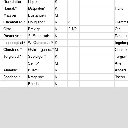
Nielsdatter
Hejrest.
K
Hansd.*
Østjorden*
K
Hans
Matzøn
Bustangen
M
Clemmetsd.*
Hougland*
K
8
Clemme
Olsd.*
Brevig*
K
2 1/2
Ole
Rasmusd.*
S. Smesrød*
K
Rasmu
Ingebregtsd.*
W. Gundestad*
K
Ingebre
Christens.*
Østre Egenæs*
M
Christe
Torgiersd.*
Svelvigen*
K
Torgier
Semb*
M
Ane
Andersd.*
Buer*
K
Anders
Jacobsd.*
Kragerød*
K
Jacob
Buedal
K