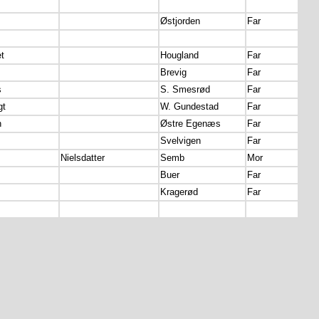
Østjorden
Far
t
Hougland
Far
Brevig
Far
s
S. Smesrød
Far
gt
W. Gundestad
Far
n
Østre Egenæs
Far
Svelvigen
Far
Nielsdatter
Semb
Mor
Buer
Far
Kragerød
Far