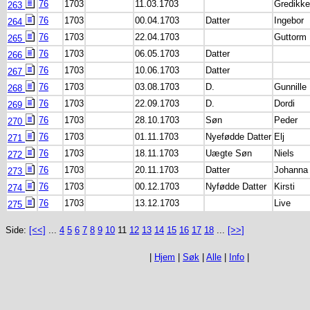
76
1703
11.03.1703
Gredikke
263
76
1703
00.04.1703
Datter
Ingebor
264
76
1703
22.04.1703
Guttorm
265
76
1703
06.05.1703
Datter
266
76
1703
10.06.1703
Datter
267
76
1703
03.08.1703
D.
Gunnille
268
76
1703
22.09.1703
D.
Dordi
269
76
1703
28.10.1703
Søn
Peder
270
76
1703
01.11.1703
Nyefødde Datter
Elj
271
76
1703
18.11.1703
Uægte Søn
Niels
272
76
1703
20.11.1703
Datter
Johanna
273
76
1703
00.12.1703
Nyfødde Datter
Kirsti
274
76
1703
13.12.1703
Live
275
Side:
[<<]
...
4
5
6
7
8
9
10
11
12
13
14
15
16
17
18
...
[>>]
|
Hjem
|
Søk
|
Alle
|
Info
|