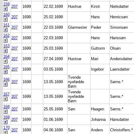
159
207
1699
22.02.1699
Hustrue
Kirsti
Nielsdatter
160
207
1699
25.02.1699
Hans
Henricsøn
161
207
1699
22.03.1699
Glarmester
Peder
Simonsøn
162
207
1699
22.03.1699
Hans
Hanssøn
163
207
1699
25.03.1699
Guttorm
Olsøn
164
207
1699
27.04.1699
Hustrue
Mari
Andersdatter
165
207
1699
03.05.1699
Ingebor
Laersdatter
Tvende
166
207
1699
13.05.1699
nyefødde
Sørns.*
Børn
Tvende
167
207
1699
13.05.1699
nyefødde
Sørns.*
Børn
168
207
1699
25.05.1699
Søn
Haagen
Sørns.*
169
207
1699
01.06.1699
Johanna
Hansdatter
170
207
1699
04.06.1699
Søn
Anders
Christoffers.*