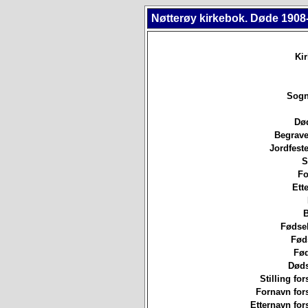
Nøtterøy kirkebok. Døde 1908
Ki
Sogn
Død
Begrave
Jordfeste
S
Fo
Ett
B
Fødsel
Fød
Fød
Døds
Stilling for
Fornavn for
Etternavn for