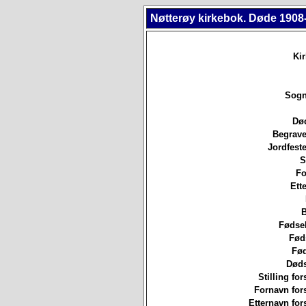
Nøtterøy kirkebok. Døde 1908
Ki
Sogn
Død
Begrave
Jordfeste
S
Fo
Ett
B
Fødsel
Fød
Fød
Døds
Stilling for
Fornavn for
Etternavn for