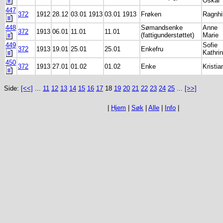
Oskar
447
372
1912
28.12
03.01 1913
03.01 1913
Frøken
Ragnhi
448
Sømandsenke
Anne
372
1913
06.01
11.01
11.01
(fattigunderstøttet)
Marie
449
Sofie
372
1913
19.01
25.01
25.01
Enkefru
Kathri
450
372
1913
27.01
01.02
01.02
Enke
Kristia
Side:
[<<]
...
11
12
13
14
15
16
17
18
19
20
21
22
23
24
25
...
[>>]
|
Hjem
|
Søk
|
Alle
|
Info
|