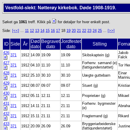
Vestfold-slekt: Nøtterøy kirkebok. Døde 1908-1919.
Søket ga
1061
treff. Klikk på
for detaljer for hver enkelt post.
Side:
[<<]
...
11
12
13
14
15
16
17
18
19
20
21
22
23
24
25
...
[>>]
Død
Begravet
Jordfestet
ID
Side
År
Stilling
Forn
dato
dato
dato
426
Jakob
371
1912
14.09
19.09
19.09
Skibskaptein (g)
Falck
427
Forhenv. sømand (e)
371
1912
04.10
11.10
11.10
Tor He
(fattigunderstøttet)
428
Einar
371
1912
25.10
30.10
30.10
Uægte guttebarn
Marini
429
371
1912
08.07
09.07
09.07
Stuert (g)
Kristia
430
371
1912
05.11
12.11
12.11
Proprietær (g)
Mikael
431
Forhenv. bygmester
371
1912
14.11
21.11
21.11
Abrah
(e)
432
371
1912
15.11
21.11
21.11
Fragtemand (g)
Rikard
433
Bryggeriarbeiderske
371
1912
20.09
26.09
26.09
Justin
(fattigunderstøtet)