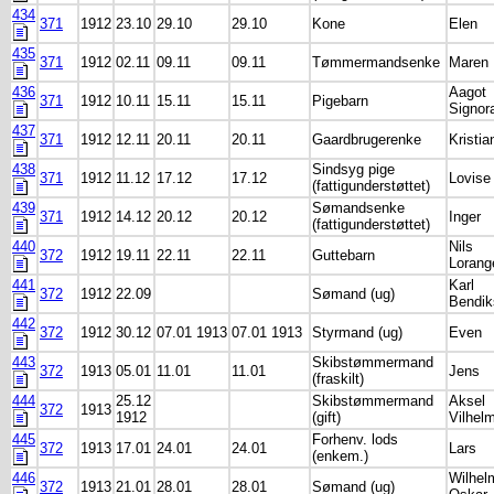
434
371
1912
23.10
29.10
29.10
Kone
Elen
435
371
1912
02.11
09.11
09.11
Tømmermandsenke
Maren
436
Aagot
371
1912
10.11
15.11
15.11
Pigebarn
Signor
437
371
1912
12.11
20.11
20.11
Gaardbrugerenke
Kristia
438
Sindsyg pige
371
1912
11.12
17.12
17.12
Lovise
(fattigunderstøttet)
439
Sømandsenke
371
1912
14.12
20.12
20.12
Inger
(fattigunderstøttet)
440
Nils
372
1912
19.11
22.11
22.11
Guttebarn
Lorang
441
Karl
372
1912
22.09
Sømand (ug)
Bendik
442
372
1912
30.12
07.01 1913
07.01 1913
Styrmand (ug)
Even
443
Skibstømmermand
372
1913
05.01
11.01
11.01
Jens
(fraskilt)
444
25.12
Skibstømmermand
Aksel
372
1913
1912
(gift)
Vilhel
445
Forhenv. lods
372
1913
17.01
24.01
24.01
Lars
(enkem.)
446
Wilhel
372
1913
21.01
28.01
28.01
Sømand (ug)