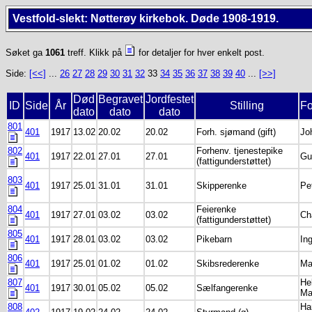
Vestfold-slekt: Nøtterøy kirkebok. Døde 1908-1919.
Søket ga
1061
treff. Klikk på
for detaljer for hver enkelt post.
Side:
[<<]
...
26
27
28
29
30
31
32
33
34
35
36
37
38
39
40
...
[>>]
Død
Begravet
Jordfestet
ID
Side
År
Stilling
Fo
dato
dato
dato
801
401
1917
13.02
20.02
20.02
Forh. sjømand (gift)
Jo
802
Forhenv. tjenestepike
401
1917
22.01
27.01
27.01
Gu
(fattigunderstøttet)
803
401
1917
25.01
31.01
31.01
Skipperenke
Pe
804
Feierenke
401
1917
27.01
03.02
03.02
Ch
(fattigunderstøttet)
805
401
1917
28.01
03.02
03.02
Pikebarn
In
806
401
1917
25.01
01.02
01.02
Skibsrederenke
Ma
807
He
401
1917
30.01
05.02
05.02
Sælfangerenke
Ma
808
Ha