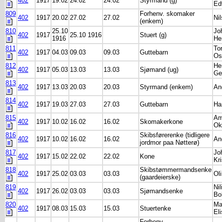
402
1917
19.02
24.02
24.02
Styrmand (g)
Ed
809
Forhenv. skomaker
402
1917
20.02
27.02
27.02
Nil
(enkem)
810
25.10
Jo
402
1917
25.10 1916
Stuert (g)
1916
He
811
Tor
402
1917
04.03
09.03
09.03
Guttebarn
Os
812
He
402
1917
05.03
13.03
13.03
Sjømand (ug)
Ge
813
402
1917
13.03
20.03
20.03
Styrmand (enkem)
An
814
402
1917
19.03
27.03
27.03
Guttebarn
Ha
815
Am
402
1917
10.02
16.02
16.02
Skomakerkone
Ok
816
Skibsførerenke (tidligere
402
1917
10.02
16.02
16.02
An
jordmor paa Nøtterø)
817
Jo
402
1917
15.02
22.02
22.02
Kone
Kri
818
Skibstømmermandsenke
402
1917
25.02
03.03
03.03
Ol
(gaardeierske)
819
Nil
402
1917
26.02
03.03
03.03
Sjømandsenke
Bo
820
Ma
402
1917
08.03
15.03
15.03
Stuertenke
El
Forhenv.