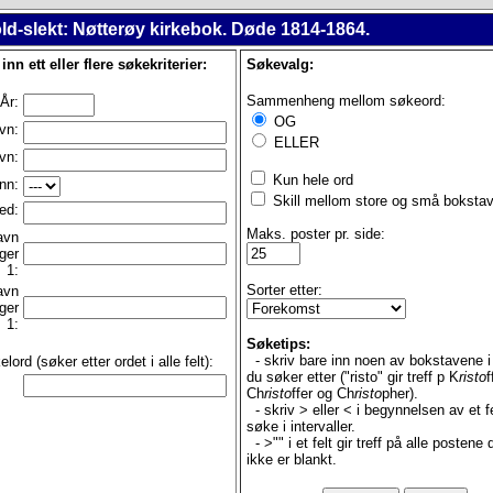
ld-slekt: Nøtterøy kirkebok. Døde 1814-1864.
 inn ett eller flere søkekriterier:
Søkevalg:
Sammenheng mellom søkeord:
År:
OG
vn:
ELLER
vn:
Kun hele ord
nn:
Skill mellom store og små bokstav
ed:
Maks. poster pr. side:
avn
ger
1:
Sorter etter:
avn
ger
1:
Søketips:
- skriv bare inn noen av bokstavene i
lord (søker etter ordet i alle felt):
du søker etter ("risto" gir treff p K
risto
f
Ch
risto
ffer og Ch
risto
pher).
- skriv > eller < i begynnelsen av et fe
søke i intervaller.
- >"" i et felt gir treff på alle postene d
ikke er blankt.