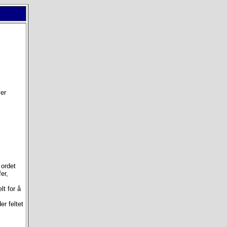
er
 ordet
fer,
lt for å
er feltet