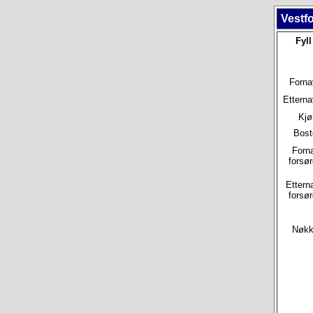
Vestfo
Fyll
Forna
Etterna
Kjø
Bost
Forn
forsør
Ettern
forsør
Nøkke