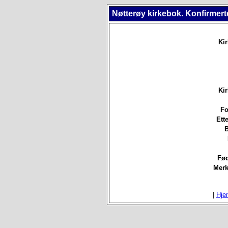
Nøtterøy kirkebok. Konfirmert
Ki
Ki
Fo
Ett
B
Fød
Merk
|
Hje