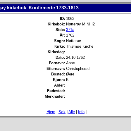
røy kirkebok. Konfirmerte 1733-1813.
ID:
1063
Kirkebok:
Nøtterøy MINI I2
Side:
371a
År:
1762
Sogn:
Nøtterøe
Kirke:
Thiømøe Kirche
Kirkedag:
Dato:
24.10.1762
Fornavn:
Anne
Etternavn:
Christophersd.
Bosted:
Øere
Kjønn:
K
Alder:
Fødested:
Merknader:
|
Hjem
|
Søk
|
Alle
|
Info
|