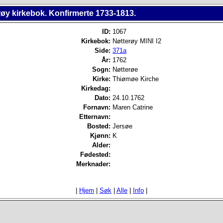
røy kirkebok. Konfirmerte 1733-1813.
ID:
1067
Kirkebok:
Nøtterøy MINI I2
Side:
371a
År:
1762
Sogn:
Nøtterøe
Kirke:
Thiømøe Kirche
Kirkedag:
Dato:
24.10.1762
Fornavn:
Maren Catrine
Etternavn:
Bosted:
Jersøe
Kjønn:
K
Alder:
Fødested:
Merknader:
|
Hjem
|
Søk
|
Alle
|
Info
|