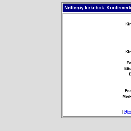
Nøtterøy kirkebok. Konfirmert
Ki
Ki
Fo
Ett
B
Fød
Merk
|
Hje