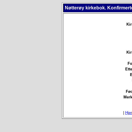
Nøtterøy kirkebok. Konfirmert
Ki
Ki
Fo
Ett
B
Fød
Merk
|
Hje