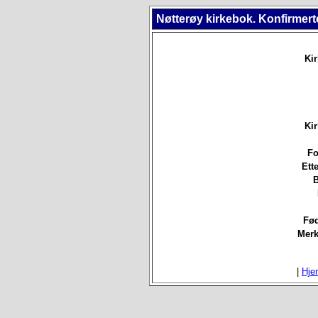
Nøtterøy kirkebok. Konfirmert
Ki
Ki
Fo
Ett
B
Fød
Merk
|
Hje