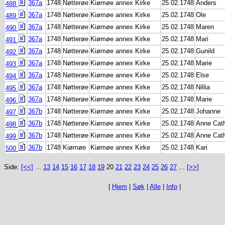
367a
1748
Nøtterøe
Kiømøe annex Kirke
25.02.1748
Anders
488
367a
1748
Nøtterøe
Kiømøe annex Kirke
25.02.1748
Ole
489
367a
1748
Nøtterøe
Kiømøe annex Kirke
25.02.1748
Maren
490
367a
1748
Nøtterøe
Kiømøe annex Kirke
25.02.1748
Mari
491
367a
1748
Nøtterøe
Kiømøe annex Kirke
25.02.1748
Gunild
492
367a
1748
Nøtterøe
Kiømøe annex Kirke
25.02.1748
Marie
493
367a
1748
Nøtterøe
Kiømøe annex Kirke
25.02.1748
Else
494
367a
1748
Nøtterøe
Kiømøe annex Kirke
25.02.1748
Nillia
495
367a
1748
Nøtterøe
Kiømøe annex Kirke
25.02.1748
Marie
496
367b
1748
Nøtterøe
Kiømøe annex Kirke
25.02.1748
Johanne
497
367b
1748
Nøtterøe
Kiømøe annex Kirke
25.02.1748
Anne Cath
498
367b
1748
Nøtterøe
Kiømøe annex Kirke
25.02.1748
Anne Cath
499
367b
1748
Kiømøe
Kiømøe annex Kirke
25.02.1748
Kari
500
Side:
[<<]
...
13
14
15
16
17
18
19
20
21
22
23
24
25
26
27
...
[>>]
|
Hjem
|
Søk
|
Alle
|
Info
|