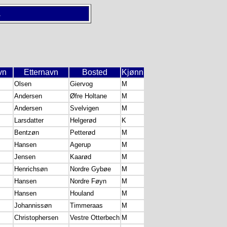
.
vn
Etternavn
Bosted
Kjønn
Olsen
Giervog
M
Andersen
Øfre Holtane
M
Andersen
Svelvigen
M
Larsdatter
Helgerød
K
Bentzøn
Petterød
M
Hansen
Agerup
M
Jensen
Kaarød
M
Henrichsøn
Nordre Gybøe
M
Hansen
Nordre Føyn
M
Hansen
Houland
M
Johannissøn
Timmeraas
M
Christophersen
Vestre Otterbech
M