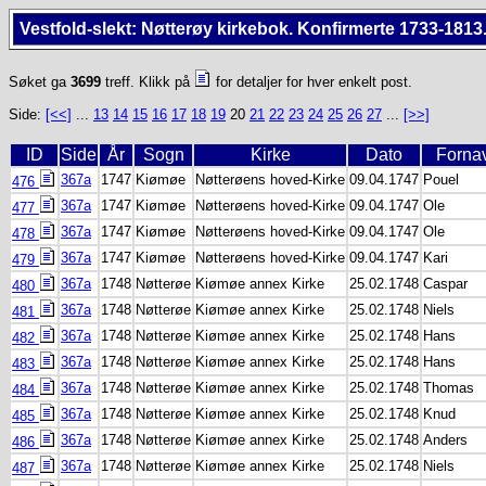
Vestfold-slekt: Nøtterøy kirkebok. Konfirmerte 1733-1813
Søket ga
3699
treff. Klikk på
for detaljer for hver enkelt post.
Side:
[<<]
...
13
14
15
16
17
18
19
20
21
22
23
24
25
26
27
...
[>>]
ID
Side
År
Sogn
Kirke
Dato
Forna
367a
1747
Kiømøe
Nøtterøens hoved-Kirke
09.04.1747
Pouel
476
367a
1747
Kiømøe
Nøtterøens hoved-Kirke
09.04.1747
Ole
477
367a
1747
Kiømøe
Nøtterøens hoved-Kirke
09.04.1747
Ole
478
367a
1747
Kiømøe
Nøtterøens hoved-Kirke
09.04.1747
Kari
479
367a
1748
Nøtterøe
Kiømøe annex Kirke
25.02.1748
Caspar
480
367a
1748
Nøtterøe
Kiømøe annex Kirke
25.02.1748
Niels
481
367a
1748
Nøtterøe
Kiømøe annex Kirke
25.02.1748
Hans
482
367a
1748
Nøtterøe
Kiømøe annex Kirke
25.02.1748
Hans
483
367a
1748
Nøtterøe
Kiømøe annex Kirke
25.02.1748
Thomas
484
367a
1748
Nøtterøe
Kiømøe annex Kirke
25.02.1748
Knud
485
367a
1748
Nøtterøe
Kiømøe annex Kirke
25.02.1748
Anders
486
367a
1748
Nøtterøe
Kiømøe annex Kirke
25.02.1748
Niels
487