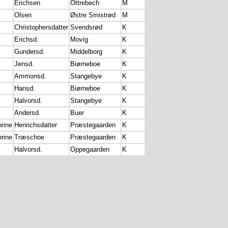
Erichsen
Ottrebech
M
Olsen
Østre Smistrød
M
Christophersdatter
Svendsrød
K
Erichsd.
Movig
K
Gundersd.
Middelborg
K
Jensd.
Biørneboe
K
Ammonsd.
Stangebye
K
Hansd.
Biørneboe
K
Halvorsd.
Stangebye
K
Andersd.
Buer
K
rine
Henrichsdatter
Præstegaarden
K
rine
Træschoe
Præstegaarden
K
Halvorsd.
Oppegaarden
K