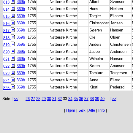
369b
1755
Nøtterøe Kirche
Albret
Svensen
813
369b
1755
Nøtterøe Kirche
Hans
Nielsen
814
369b
1755
Nøtterøe Kirche
Torgier
Eliasen
815
369b
1755
Nøtterøe Kirche
Christopher
Jensen
816
369b
1755
Nøtterøe Kirche
Søeren
Hansen
817
369b
1755
Nøtterøe Kirche
Ole
Olsen
818
369b
1755
Nøtterøe Kirche
Anders
Christensen
819
369b
1755
Nøtterøe Kirche
Jacob
Andersen
820
369b
1755
Nøtterøe Kirche
Wilhelm
Hansen
821
369b
1755
Nøtterøe Kirche
Søren
Anunsen
822
369b
1755
Nøtterøe Kirche
Torbiørn
Torgersen
823
369b
1755
Nøtterøe Kirche
Anne
Eliæd.
824
369b
1755
Nøtterøe Kirche
Kirsti
Pedersd.
825
Side:
[<<]
...
26
27
28
29
30
31
32
33
34
35
36
37
38
39
40
...
[>>]
|
Hjem
|
Søk
|
Alle
|
Info
|