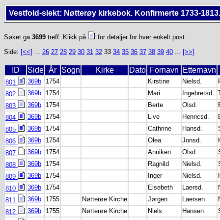
Vestfold-slekt: Nøtterøy kirkebok. Konfirmerte 1733-1813
Søket ga
3699
treff. Klikk på
for detaljer for hver enkelt post.
Side:
[<<]
...
26
27
28
29
30
31
32
33
34
35
36
37
38
39
40
...
[>>]
ID
Side
År
Sogn
Kirke
Dato
Fornavn
Etternavn
369b
1754
Kirstine
Nielsd.
801
369b
1754
Mari
Ingebretsd.
802
369b
1754
Berte
Olsd.
803
369b
1754
Live
Henricsd.
804
369b
1754
Cathrine
Hansd.
805
369b
1754
Olea
Jonsd.
806
369b
1754
Anniken
Olsd.
807
369b
1754
Ragnild
Nielsd.
808
369b
1754
Inger
Nielsd.
809
369b
1754
Elsebeth
Laersd.
810
369b
1755
Nøtterøe Kirche
Jørgen
Laersen
811
369b
1755
Nøtterøe Kirche
Niels
Hansen
812