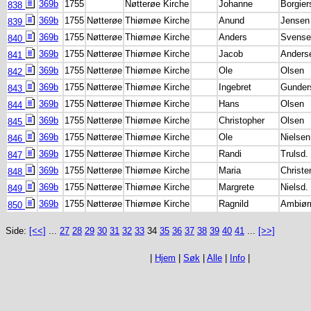
369b
1755
Nøtterøe Kirche
Johanne
Borgier
838
369b
1755
Nøtterøe
Thiømøe Kirche
Anund
Jensen
839
369b
1755
Nøtterøe
Thiømøe Kirche
Anders
Svense
840
369b
1755
Nøtterøe
Thiømøe Kirche
Jacob
Anders
841
369b
1755
Nøtterøe
Thiømøe Kirche
Ole
Olsen
842
369b
1755
Nøtterøe
Thiømøe Kirche
Ingebret
Gunder
843
369b
1755
Nøtterøe
Thiømøe Kirche
Hans
Olsen
844
369b
1755
Nøtterøe
Thiømøe Kirche
Christopher
Olsen
845
369b
1755
Nøtterøe
Thiømøe Kirche
Ole
Nielsen
846
369b
1755
Nøtterøe
Thiømøe Kirche
Randi
Trulsd.
847
369b
1755
Nøtterøe
Thiømøe Kirche
Maria
Christe
848
369b
1755
Nøtterøe
Thiømøe Kirche
Margrete
Nielsd.
849
369b
1755
Nøtterøe
Thiømøe Kirche
Ragnild
Ambiør
850
Side:
[<<]
...
27
28
29
30
31
32
33
34
35
36
37
38
39
40
41
...
[>>]
|
Hjem
|
Søk
|
Alle
|
Info
|