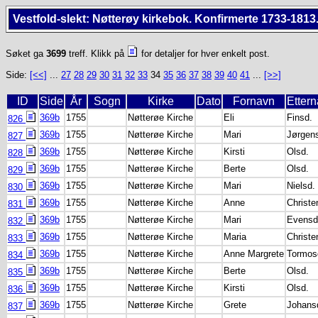
Vestfold-slekt: Nøtterøy kirkebok. Konfirmerte 1733-1813
Søket ga
3699
treff. Klikk på
for detaljer for hver enkelt post.
Side:
[<<]
...
27
28
29
30
31
32
33
34
35
36
37
38
39
40
41
...
[>>]
ID
Side
År
Sogn
Kirke
Dato
Fornavn
Etter
369b
1755
Nøtterøe Kirche
Eli
Finsd.
826
369b
1755
Nøtterøe Kirche
Mari
Jørgen
827
369b
1755
Nøtterøe Kirche
Kirsti
Olsd.
828
369b
1755
Nøtterøe Kirche
Berte
Olsd.
829
369b
1755
Nøtterøe Kirche
Mari
Nielsd.
830
369b
1755
Nøtterøe Kirche
Anne
Christe
831
369b
1755
Nøtterøe Kirche
Mari
Evensd
832
369b
1755
Nøtterøe Kirche
Maria
Christe
833
369b
1755
Nøtterøe Kirche
Anne Margrete
Tormos
834
369b
1755
Nøtterøe Kirche
Berte
Olsd.
835
369b
1755
Nøtterøe Kirche
Kirsti
Olsd.
836
369b
1755
Nøtterøe Kirche
Grete
Johans
837