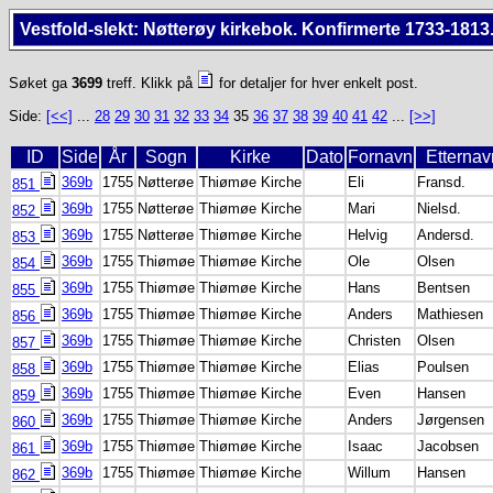
Vestfold-slekt: Nøtterøy kirkebok. Konfirmerte 1733-1813
Søket ga
3699
treff. Klikk på
for detaljer for hver enkelt post.
Side:
[<<]
...
28
29
30
31
32
33
34
35
36
37
38
39
40
41
42
...
[>>]
ID
Side
År
Sogn
Kirke
Dato
Fornavn
Etternav
369b
1755
Nøtterøe
Thiømøe Kirche
Eli
Fransd.
851
369b
1755
Nøtterøe
Thiømøe Kirche
Mari
Nielsd.
852
369b
1755
Nøtterøe
Thiømøe Kirche
Helvig
Andersd.
853
369b
1755
Thiømøe
Thiømøe Kirche
Ole
Olsen
854
369b
1755
Thiømøe
Thiømøe Kirche
Hans
Bentsen
855
369b
1755
Thiømøe
Thiømøe Kirche
Anders
Mathiesen
856
369b
1755
Thiømøe
Thiømøe Kirche
Christen
Olsen
857
369b
1755
Thiømøe
Thiømøe Kirche
Elias
Poulsen
858
369b
1755
Thiømøe
Thiømøe Kirche
Even
Hansen
859
369b
1755
Thiømøe
Thiømøe Kirche
Anders
Jørgensen
860
369b
1755
Thiømøe
Thiømøe Kirche
Isaac
Jacobsen
861
369b
1755
Thiømøe
Thiømøe Kirche
Willum
Hansen
862