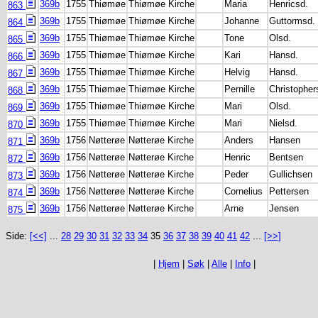
369b
1755
Thiømøe
Thiømøe Kirche
Maria
Henricsd.
863
369b
1755
Thiømøe
Thiømøe Kirche
Johanne
Guttormsd.
864
369b
1755
Thiømøe
Thiømøe Kirche
Tone
Olsd.
865
369b
1755
Thiømøe
Thiømøe Kirche
Kari
Hansd.
866
369b
1755
Thiømøe
Thiømøe Kirche
Helvig
Hansd.
867
369b
1755
Thiømøe
Thiømøe Kirche
Pernille
Christopher
868
369b
1755
Thiømøe
Thiømøe Kirche
Mari
Olsd.
869
369b
1755
Thiømøe
Thiømøe Kirche
Mari
Nielsd.
870
369b
1756
Nøtterøe
Nøtterøe Kirche
Anders
Hansen
871
369b
1756
Nøtterøe
Nøtterøe Kirche
Henric
Bentsen
872
369b
1756
Nøtterøe
Nøtterøe Kirche
Peder
Gullichsen
873
369b
1756
Nøtterøe
Nøtterøe Kirche
Cornelius
Pettersen
874
369b
1756
Nøtterøe
Nøtterøe Kirche
Arne
Jensen
875
Side:
[<<]
...
28
29
30
31
32
33
34
35
36
37
38
39
40
41
42
...
[>>]
|
Hjem
|
Søk
|
Alle
|
Info
|