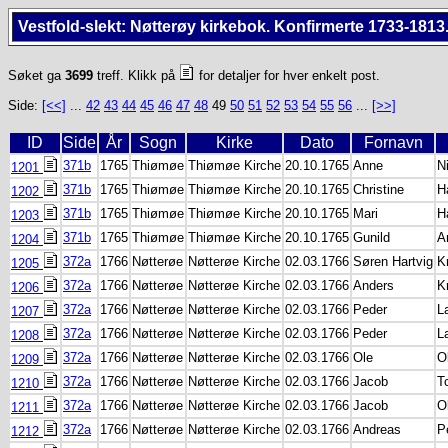
Vestfold-slekt: Nøtterøy kirkebok. Konfirmerte 1733-1813
Søket ga
3699
treff. Klikk på
for detaljer for hver enkelt post.
Side:
[<<]
...
42
43
44
45
46
47
48
49
50
51
52
53
54
55
56
...
[>>]
ID
Side
År
Sogn
Kirke
Dato
Fornavn
371b
1765
Thiømøe
Thiømøe Kirche
20.10.1765
Anne
N
1201
371b
1765
Thiømøe
Thiømøe Kirche
20.10.1765
Christine
H
1202
371b
1765
Thiømøe
Thiømøe Kirche
20.10.1765
Mari
H
1203
371b
1765
Thiømøe
Thiømøe Kirche
20.10.1765
Gunild
A
1204
372a
1766
Nøtterøe
Nøtterøe Kirche
02.03.1766
Søren Hartvig
K
1205
372a
1766
Nøtterøe
Nøtterøe Kirche
02.03.1766
Anders
K
1206
372a
1766
Nøtterøe
Nøtterøe Kirche
02.03.1766
Peder
L
1207
372a
1766
Nøtterøe
Nøtterøe Kirche
02.03.1766
Peder
L
1208
372a
1766
Nøtterøe
Nøtterøe Kirche
02.03.1766
Ole
O
1209
372a
1766
Nøtterøe
Nøtterøe Kirche
02.03.1766
Jacob
T
1210
372a
1766
Nøtterøe
Nøtterøe Kirche
02.03.1766
Jacob
O
1211
372a
1766
Nøtterøe
Nøtterøe Kirche
02.03.1766
Andreas
P
1212