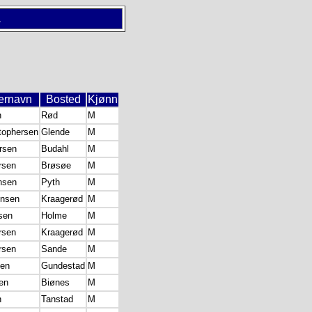
.
ternavn
Bosted
Kjønn
n
Rød
M
tophersen
Glende
M
rsen
Budahl
M
rsen
Brøsøe
M
nsen
Pyth
M
nsen
Kraagerød
M
sen
Holme
M
rsen
Kraagerød
M
rsen
Sande
M
sen
Gundestad
M
en
Biønes
M
n
Tanstad
M