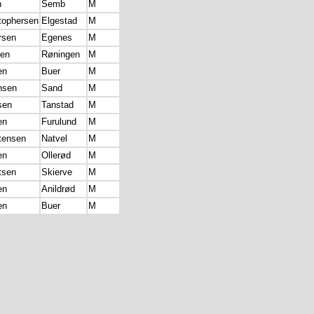
n
Semb
M
tophersen
Elgestad
M
rsen
Egenes
M
sen
Røningen
M
en
Buer
M
nsen
Sand
M
sen
Tanstad
M
en
Furulund
M
tensen
Natvel
M
en
Ollerød
M
tsen
Skierve
M
en
Anildrød
M
en
Buer
M