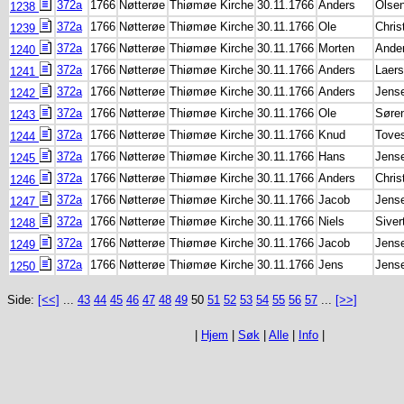
372a
1766
Nøtterøe
Thiømøe Kirche
30.11.1766
Anders
Olse
1238
372a
1766
Nøtterøe
Thiømøe Kirche
30.11.1766
Ole
Chris
1239
372a
1766
Nøtterøe
Thiømøe Kirche
30.11.1766
Morten
Ande
1240
372a
1766
Nøtterøe
Thiømøe Kirche
30.11.1766
Anders
Laer
1241
372a
1766
Nøtterøe
Thiømøe Kirche
30.11.1766
Anders
Jens
1242
372a
1766
Nøtterøe
Thiømøe Kirche
30.11.1766
Ole
Søre
1243
372a
1766
Nøtterøe
Thiømøe Kirche
30.11.1766
Knud
Tove
1244
372a
1766
Nøtterøe
Thiømøe Kirche
30.11.1766
Hans
Jens
1245
372a
1766
Nøtterøe
Thiømøe Kirche
30.11.1766
Anders
Chris
1246
372a
1766
Nøtterøe
Thiømøe Kirche
30.11.1766
Jacob
Jens
1247
372a
1766
Nøtterøe
Thiømøe Kirche
30.11.1766
Niels
Siver
1248
372a
1766
Nøtterøe
Thiømøe Kirche
30.11.1766
Jacob
Jens
1249
372a
1766
Nøtterøe
Thiømøe Kirche
30.11.1766
Jens
Jens
1250
Side:
[<<]
...
43
44
45
46
47
48
49
50
51
52
53
54
55
56
57
...
[>>]
|
Hjem
|
Søk
|
Alle
|
Info
|