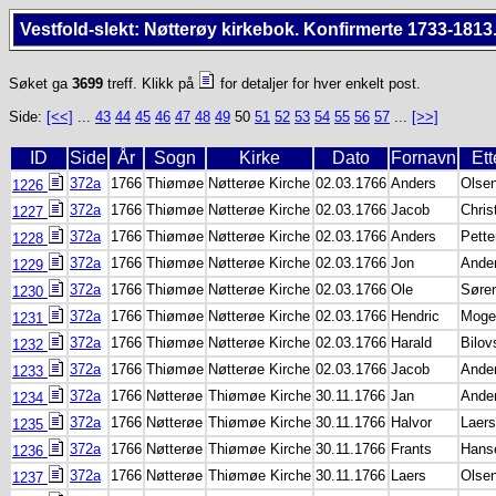
Vestfold-slekt: Nøtterøy kirkebok. Konfirmerte 1733-1813
Søket ga
3699
treff. Klikk på
for detaljer for hver enkelt post.
Side:
[<<]
...
43
44
45
46
47
48
49
50
51
52
53
54
55
56
57
...
[>>]
ID
Side
År
Sogn
Kirke
Dato
Fornavn
Et
372a
1766
Thiømøe
Nøtterøe Kirche
02.03.1766
Anders
Olse
1226
372a
1766
Thiømøe
Nøtterøe Kirche
02.03.1766
Jacob
Chris
1227
372a
1766
Thiømøe
Nøtterøe Kirche
02.03.1766
Anders
Pette
1228
372a
1766
Thiømøe
Nøtterøe Kirche
02.03.1766
Jon
Ande
1229
372a
1766
Thiømøe
Nøtterøe Kirche
02.03.1766
Ole
Søre
1230
372a
1766
Thiømøe
Nøtterøe Kirche
02.03.1766
Hendric
Moge
1231
372a
1766
Thiømøe
Nøtterøe Kirche
02.03.1766
Harald
Bilov
1232
372a
1766
Thiømøe
Nøtterøe Kirche
02.03.1766
Jacob
Ande
1233
372a
1766
Nøtterøe
Thiømøe Kirche
30.11.1766
Jan
Ande
1234
372a
1766
Nøtterøe
Thiømøe Kirche
30.11.1766
Halvor
Laer
1235
372a
1766
Nøtterøe
Thiømøe Kirche
30.11.1766
Frants
Hans
1236
372a
1766
Nøtterøe
Thiømøe Kirche
30.11.1766
Laers
Olse
1237