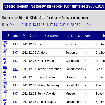
Vestfold-slekt: Nøtterøy kirkebok. Konfirmerte 1908-1919
Søket ga
1486
treff. Klikk på
for detaljer for hver enkelt post.
Side:
[<<]
...
10
11
12
13
14
15
16
17
18
19
20
21
22
23
24
...
[>>]
ID
Side
År
Dato
Fornavn
Etternavn
Kjønn
B
401
197
1911
12.03
Lars
Karlsen
m
Støite
402
197
1911
12.03
Anders
Torgersen
m
Bratbe
403
197
1911
12.03
Emilie Hauff
Gundersen
k
Nøtter
404
197
1911
12.03
Jenny Konstance
Johannessen
k
Gipø
405
197
1911
12.03
Ingrid Lovise
Olsen
k
Buber
406
197
1911
12.03
Nanna Ingeborg
Lindefjeld
k
Thorø
407
197
1911
12.03
Jenny Alvilde
Madsen
k
Bokeli
408
197
1911
12.03
Alfhild Magdale
Johansen
k
Kjøbm