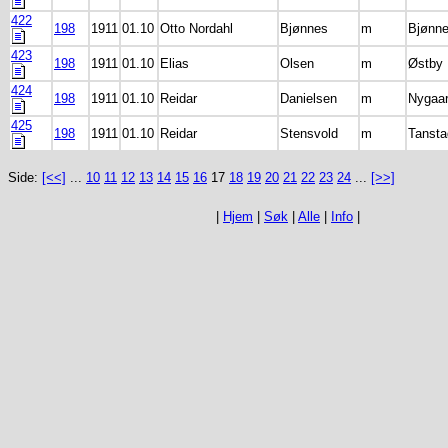
422
198
1911
01.10
Otto Nordahl
Bjønnes
m
Bjønn
423
198
1911
01.10
Elias
Olsen
m
Østby
424
198
1911
01.10
Reidar
Danielsen
m
Nygaa
425
198
1911
01.10
Reidar
Stensvold
m
Tansta
Side:
[<<]
...
10
11
12
13
14
15
16
17
18
19
20
21
22
23
24
...
[>>]
|
Hjem
|
Søk
|
Alle
|
Info
|