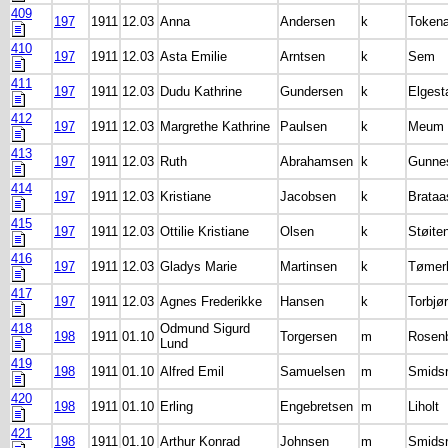
409
197
1911
12.03
Anna
Andersen
k
Token
410
197
1911
12.03
Asta Emilie
Arntsen
k
Sem
411
197
1911
12.03
Dudu Kathrine
Gundersen
k
Elgest
412
197
1911
12.03
Margrethe Kathrine
Paulsen
k
Meum
413
197
1911
12.03
Ruth
Abrahamsen
k
Gunne
414
197
1911
12.03
Kristiane
Jacobsen
k
Brataa
415
197
1911
12.03
Ottilie Kristiane
Olsen
k
Støite
416
197
1911
12.03
Gladys Marie
Martinsen
k
Tømerh
417
197
1911
12.03
Agnes Frederikke
Hansen
k
Torbjø
418
Odmund Sigurd
198
1911
01.10
Torgersen
m
Rosen
Lund
419
198
1911
01.10
Alfred Emil
Samuelsen
m
Smids
420
198
1911
01.10
Erling
Engebretsen
m
Liholt
421
198
1911
01.10
Arthur Konrad
Johnsen
m
Smids