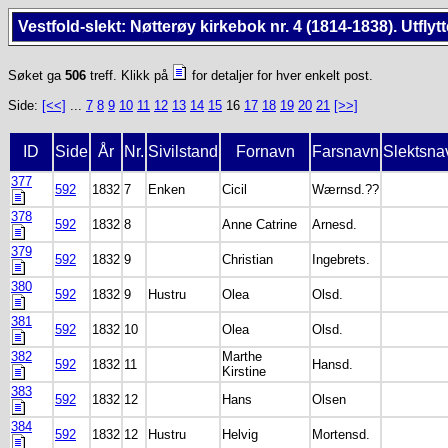
Vestfold-slekt: Nøtterøy kirkebok nr. 4 (1814-1838). Utflyt
Søket ga
506
treff. Klikk på
for detaljer for hver enkelt post.
Side:
[<<]
...
7
8
9
10
11
12
13
14
15
16
17
18
19
20
21
[>>]
ID
Side
År
Nr.
Sivilstand
Fornavn
Farsnavn
Slektsna
377
592
1832
7
Enken
Cicil
Wærnsd.??
378
592
1832
8
Anne Catrine
Arnesd.
379
592
1832
9
Christian
Ingebrets.
380
592
1832
9
Hustru
Olea
Olsd.
381
592
1832
10
Olea
Olsd.
382
Marthe
592
1832
11
Hansd.
Kirstine
383
592
1832
12
Hans
Olsen
384
592
1832
12
Hustru
Helvig
Mortensd.