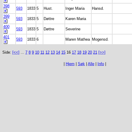
398
593
1833
5
Hust.
Inger Maria
Hansd.
399
593
1833
5
Døttre
Karen Maria
400
593
1833
5
Døttre
Severine
401
593
1833
6
Maren Mathea
Mogensd.
Side:
[<<]
...
7
8
9
10
11
12
13
14
15
16
17
18
19
20
21
[>>]
|
Hjem
|
Søk
|
Alle
|
Info
|