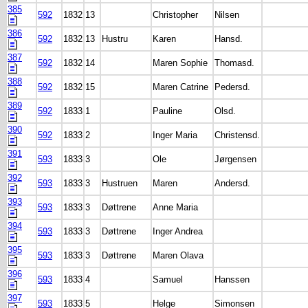
385
592
1832
13
Christopher
Nilsen
386
592
1832
13
Hustru
Karen
Hansd.
387
592
1832
14
Maren Sophie
Thomasd.
388
592
1832
15
Maren Catrine
Pedersd.
389
592
1833
1
Pauline
Olsd.
390
592
1833
2
Inger Maria
Christensd.
391
593
1833
3
Ole
Jørgensen
392
593
1833
3
Hustruen
Maren
Andersd.
393
593
1833
3
Døttrene
Anne Maria
394
593
1833
3
Døttrene
Inger Andrea
395
593
1833
3
Døttrene
Maren Olava
396
593
1833
4
Samuel
Hanssen
397
593
1833
5
Helge
Simonsen