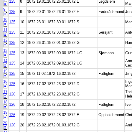
125
8
1872
19.01.1872
26.01.1872
E
Legdslem
Mar
9
125
9
1872
20.01.1872
26.01.1872
E
Føderådsmand
Jen
10
125
10
1872
23.01.1872
30.01.1872
S
Mar
11
125
11
1872
23.01.1872
30.01.1872
G
Sersjant
Ant
12
125
12
1872
26.01.1872
01.02.1872
G
Han
13
125
13
1872
00.00.1872
00.00.1872
UG
Sjømann
Gun
14
Ann
125
14
1872
05.02.1872
09.02.1872
UG
Ceci
15
125
15
1872
11.02.1872
16.02.1872
Fattiglem
Jør
16
Ing
125
16
1872
17.02.1872
23.02.1872
D
Mar
17
Thr
126
17
1872
18.02.1872
23.02.1872
G
Hel
18
126
18
1872
15.02.1872
22.02.1872
Fattiglem
Iver
19
126
19
1872
20.02.1872
28.02.1872
E
Oppholdsmand
Chr
20
126
20
1872
23.02.1872
01.03.1872
G
And