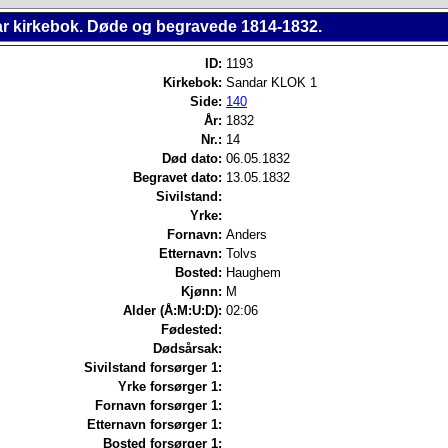
r kirkebok. Døde og begravede 1814-1832.
ID:
1193
Kirkebok:
Sandar KLOK 1
Side:
140
År:
1832
Nr.:
14
Død dato:
06.05.1832
Begravet dato:
13.05.1832
Sivilstand:
Yrke:
Fornavn:
Anders
Etternavn:
Tolvs
Bosted:
Haughem
Kjønn:
M
Alder (Å:M:U:D):
02:06
Fødested:
Dødsårsak:
Sivilstand forsørger 1:
Yrke forsørger 1:
Fornavn forsørger 1:
Etternavn forsørger 1:
Bosted forsørger 1: