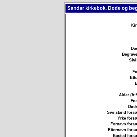
Sandar kirkebok. Døde og be
Ki
Død
Begrave
Sivi
Fo
Ett
B
Alder (Å:
Fød
Døds
Sivilstand forsø
Yrke forsø
Fornavn forsø
Etternavn forsø
Bosted forsø