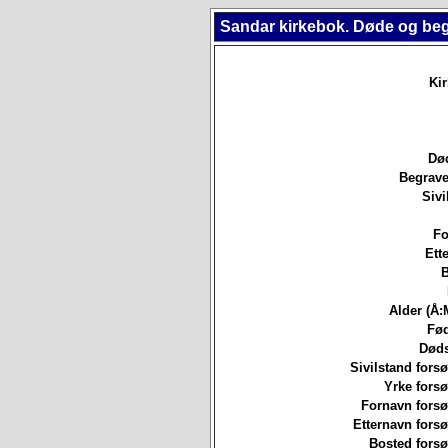
Sandar kirkebok. Døde og be
Ki
Død
Begrave
Sivi
Fo
Ett
B
Alder (Å:
Fød
Døds
Sivilstand forsø
Yrke forsø
Fornavn forsø
Etternavn forsø
Bosted forsø