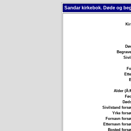
Sandar kirkebok. Døde og be
Ki
Død
Begrave
Sivi
Fo
Ett
B
Alder (Å:
Fød
Døds
Sivilstand forsø
Yrke forsø
Fornavn forsø
Etternavn forsø
Bosted forsø