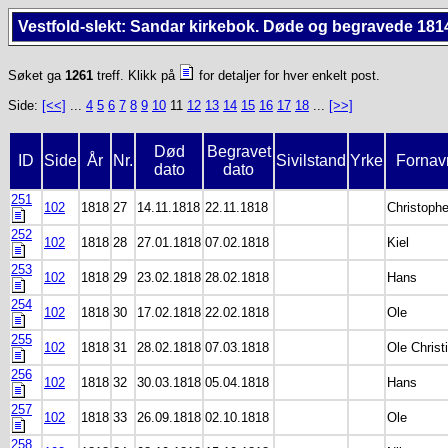
Vestfold-slekt: Sandar kirkebok. Døde og begravede 181
Søket ga
1261
treff. Klikk på
for detaljer for hver enkelt post.
Side:
[<<]
...
4
5
6
7
8
9
10
11
12
13
14
15
16
17
18
...
[>>]
Død
Begravet
ID
Side
År
Nr.
Sivilstand
Yrke
Fornav
dato
dato
251
102
1818
27
14.11.1818
22.11.1818
Christophe
252
102
1818
28
27.01.1818
07.02.1818
Kiel
253
102
1818
29
23.02.1818
28.02.1818
Hans
254
102
1818
30
17.02.1818
22.02.1818
Ole
255
102
1818
31
28.02.1818
07.03.1818
Ole Christ
256
102
1818
32
30.03.1818
05.04.1818
Hans
257
102
1818
33
26.09.1818
02.10.1818
Ole
258