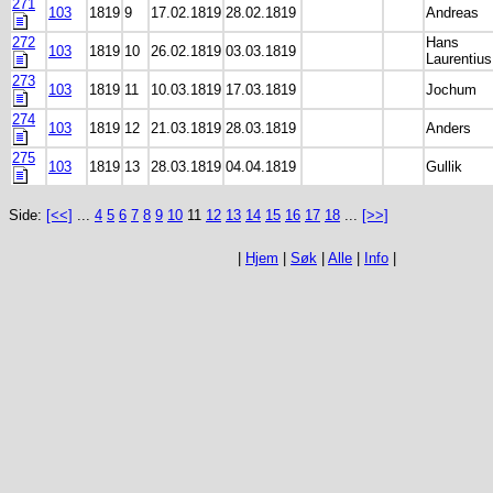
271
103
1819
9
17.02.1819
28.02.1819
Andreas
272
Hans
103
1819
10
26.02.1819
03.03.1819
Laurentius
273
103
1819
11
10.03.1819
17.03.1819
Jochum
274
103
1819
12
21.03.1819
28.03.1819
Anders
275
103
1819
13
28.03.1819
04.04.1819
Gullik
Side:
[<<]
...
4
5
6
7
8
9
10
11
12
13
14
15
16
17
18
...
[>>]
|
Hjem
|
Søk
|
Alle
|
Info
|