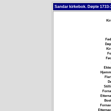
Sandar kirkebok. Døpte 1733-
Ki
Fød
Døp
Ki
Fo
Fød
Ekte
Hjemm
Fler
D
Still
Forna
Etterna
Bost
Fornav
Etterna