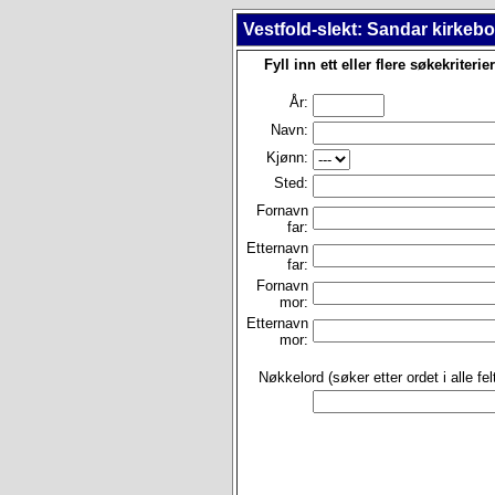
Vestfold-slekt: Sandar kirkeb
Fyll inn ett eller flere søkekriterier
År:
Navn:
Kjønn:
Sted:
Fornavn
far:
Etternavn
far:
Fornavn
mor:
Etternavn
mor:
Nøkkelord (søker etter ordet i alle felt