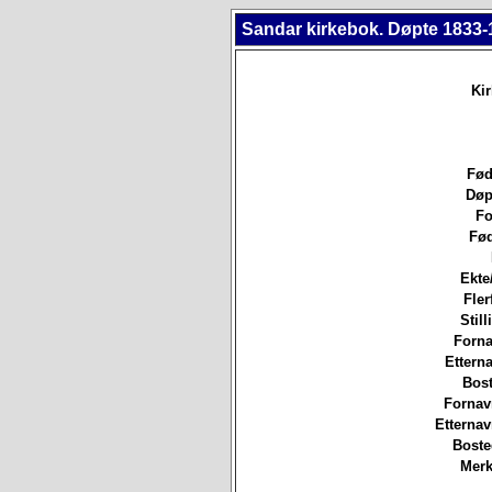
Sandar kirkebok. Døpte 1833-
Ki
Fød
Døp
Fo
Fød
Ekte
Fler
Still
Forna
Etterna
Bost
Fornav
Etterna
Boste
Merk