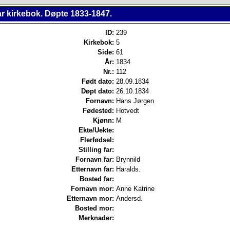
r kirkebok. Døpte 1833-1847.
ID:
239
Kirkebok:
5
Side:
61
År:
1834
Nr.:
112
Født dato:
28.09.1834
Døpt dato:
26.10.1834
Fornavn:
Hans Jørgen
Fødested:
Hotvedt
Kjønn:
M
Ekte/Uekte:
Flerfødsel:
Stilling far:
Fornavn far:
Brynnild
Etternavn far:
Haralds.
Bosted far:
Fornavn mor:
Anne Katrine
Etternavn mor:
Andersd.
Bosted mor:
Merknader: