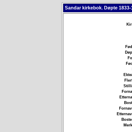
Sandar kirkebok. Døpte 1833-
Ki
Fød
Døp
Fo
Fød
Ekte
Fler
Still
Forna
Etterna
Bost
Fornav
Etterna
Boste
Merk