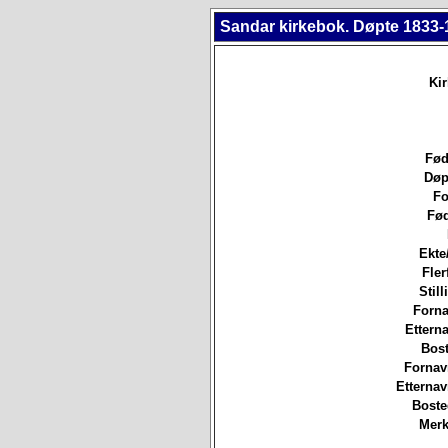
Sandar kirkebok. Døpte 1833-
Ki
Fød
Døp
Fo
Fød
Ekte
Fler
Still
Forna
Etterna
Bost
Fornav
Etterna
Boste
Merk