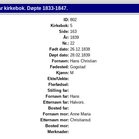
r kirkebok. Døpte 1833-1847.
ID:
802
Kirkebok:
5
Side:
163
År:
1839
Nr.:
22
Født dato:
26.12.1838
Døpt dato:
28.02.1839
Fornavn:
Hans Christian
Fødested:
Gogstad
Kjønn:
M
Ekte/Uekte:
Flerfødsel:
Stilling far:
Fornavn far:
Hans
Etternavn far:
Halvors.
Bosted far:
Fornavn mor:
Anne Maria
Etternavn mor:
Christiansd.
Bosted mor:
Merknader: