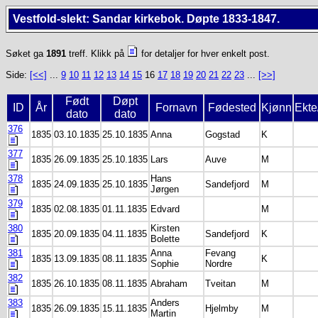
Vestfold-slekt: Sandar kirkebok. Døpte 1833-1847.
Søket ga
1891
treff. Klikk på
for detaljer for hver enkelt post.
Side:
[<<]
...
9
10
11
12
13
14
15
16
17
18
19
20
21
22
23
...
[>>]
Født
Døpt
ID
År
Fornavn
Fødested
Kjønn
Ekte
dato
dato
376
1835
03.10.1835
25.10.1835
Anna
Gogstad
K
377
1835
26.09.1835
25.10.1835
Lars
Auve
M
378
Hans
1835
24.09.1835
25.10.1835
Sandefjord
M
Jørgen
379
1835
02.08.1835
01.11.1835
Edvard
M
380
Kirsten
1835
20.09.1835
04.11.1835
Sandefjord
K
Bolette
381
Anna
Fevang
1835
13.09.1835
08.11.1835
K
Sophie
Nordre
382
1835
26.10.1835
08.11.1835
Abraham
Tveitan
M
383
Anders
1835
26.09.1835
15.11.1835
Hjelmby
M
Martin