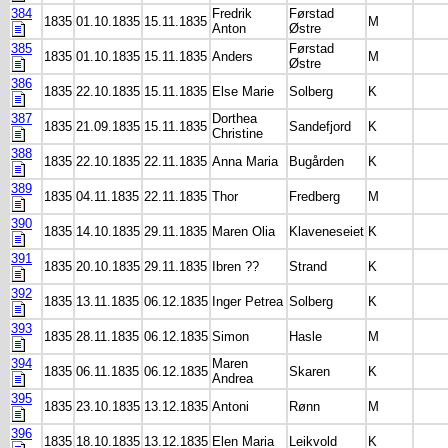
384
Fredrik
Førstad
1835
01.10.1835
15.11.1835
M
Anton
Østre
385
Førstad
1835
01.10.1835
15.11.1835
Anders
M
Østre
386
1835
22.10.1835
15.11.1835
Else Marie
Solberg
K
387
Dorthea
1835
21.09.1835
15.11.1835
Sandefjord
K
Christine
388
1835
22.10.1835
22.11.1835
Anna Maria
Bugården
K
389
1835
04.11.1835
22.11.1835
Thor
Fredberg
M
390
1835
14.10.1835
29.11.1835
Maren Olia
Klaveneseiet
K
391
1835
20.10.1835
29.11.1835
Ibren ??
Strand
K
392
1835
13.11.1835
06.12.1835
Inger Petrea
Solberg
K
393
1835
28.11.1835
06.12.1835
Simon
Hasle
M
394
Maren
1835
06.11.1835
06.12.1835
Skaren
K
Andrea
395
1835
23.10.1835
13.12.1835
Antoni
Rønn
M
396
1835
18.10.1835
13.12.1835
Elen Maria
Leikvold
K