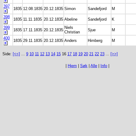
397
1835
12.08.1835
20.12.1835
Simon
Sandefjord
M
398
1835
11.11.1835
20.12.1835
Abeline
Sandefjord
K
399
Niels
1835
17.11.1835
20.12.1835
Sjue
M
Christian
400
1835
29.11.1835
20.12.1835
Anders
Himberg
M
Side:
[<<]
...
9
10
11
12
13
14
15
16
17
18
19
20
21
22
23
...
[>>]
|
Hjem
|
Søk
|
Alle
|
Info
|