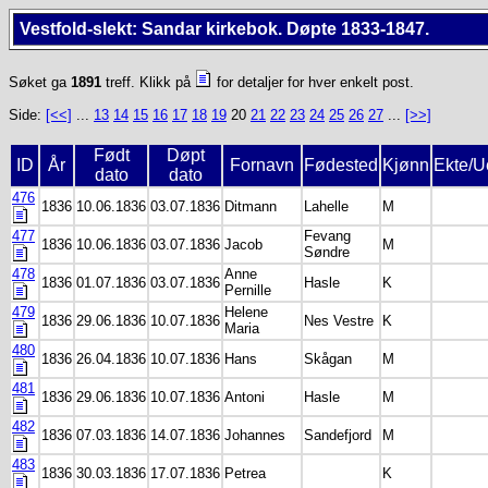
Vestfold-slekt: Sandar kirkebok. Døpte 1833-1847.
Søket ga
1891
treff. Klikk på
for detaljer for hver enkelt post.
Side:
[<<]
...
13
14
15
16
17
18
19
20
21
22
23
24
25
26
27
...
[>>]
Født
Døpt
ID
År
Fornavn
Fødested
Kjønn
Ekte/U
dato
dato
476
1836
10.06.1836
03.07.1836
Ditmann
Lahelle
M
477
Fevang
1836
10.06.1836
03.07.1836
Jacob
M
Søndre
478
Anne
1836
01.07.1836
03.07.1836
Hasle
K
Pernille
479
Helene
1836
29.06.1836
10.07.1836
Nes Vestre
K
Maria
480
1836
26.04.1836
10.07.1836
Hans
Skågan
M
481
1836
29.06.1836
10.07.1836
Antoni
Hasle
M
482
1836
07.03.1836
14.07.1836
Johannes
Sandefjord
M
483
1836
30.03.1836
17.07.1836
Petrea
K