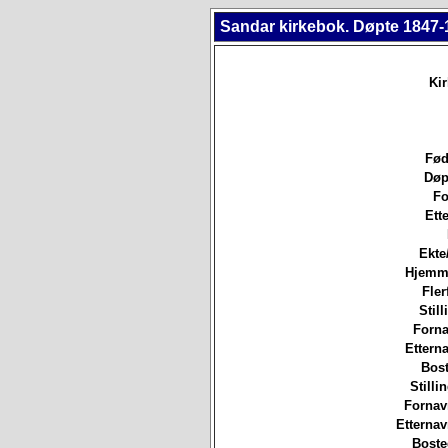
Sandar kirkebok. Døpte 1847-
Ki
Fød
Døp
Fo
Ett
Ekte
Hjemm
Fler
Still
Forna
Etterna
Bost
Stilli
Fornav
Etterna
Boste