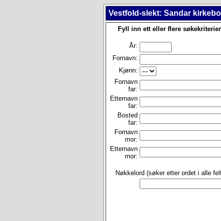
Vestfold-slekt: Sandar kirkeb
Fyll inn ett eller flere søkekriterier
År:
Fornavn:
Kjønn:
Fornavn
far:
Etternavn
far:
Bosted
far:
Fornavn
mor:
Etternavn
mor:
Nøkkelord (søker etter ordet i alle felt