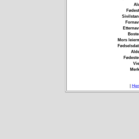
Al
Fødest
Sivilsta
Fornav
Etterna
Boste
Mors leierm
Fødselsdat
Ald
Fødeste
Vie
Merk
|
Hje