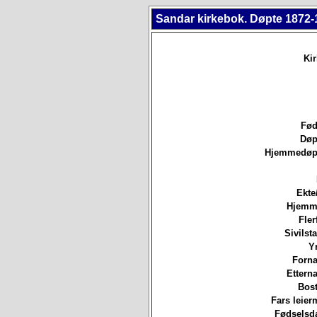
Sandar kirkebok. Døpte 1872-
Ki
Fød
Døp
Hjemmedøpt
Ekte
Hjemm
Fler
Sivilsta
Yr
Forna
Etterna
Bost
Fars leierm
Fødselsda