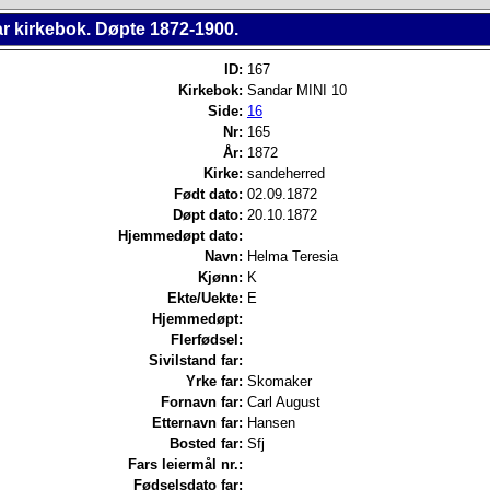
r kirkebok. Døpte 1872-1900.
ID:
167
Kirkebok:
Sandar MINI 10
Side:
16
Nr:
165
År:
1872
Kirke:
sandeherred
Født dato:
02.09.1872
Døpt dato:
20.10.1872
Hjemmedøpt dato:
Navn:
Helma Teresia
Kjønn:
K
Ekte/Uekte:
E
Hjemmedøpt:
Flerfødsel:
Sivilstand far:
Yrke far:
Skomaker
Fornavn far:
Carl August
Etternavn far:
Hansen
Bosted far:
Sfj
Fars leiermål nr.:
Fødselsdato far: