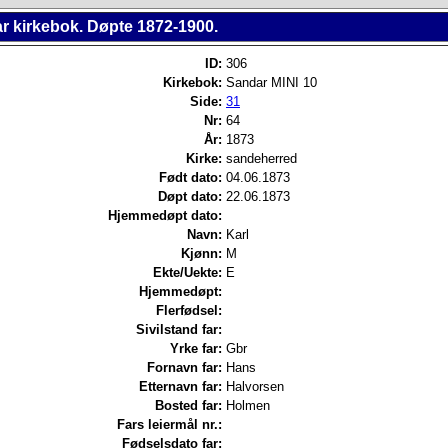
r kirkebok. Døpte 1872-1900.
ID:
306
Kirkebok:
Sandar MINI 10
Side:
31
Nr:
64
År:
1873
Kirke:
sandeherred
Født dato:
04.06.1873
Døpt dato:
22.06.1873
Hjemmedøpt dato:
Navn:
Karl
Kjønn:
M
Ekte/Uekte:
E
Hjemmedøpt:
Flerfødsel:
Sivilstand far:
Yrke far:
Gbr
Fornavn far:
Hans
Etternavn far:
Halvorsen
Bosted far:
Holmen
Fars leiermål nr.:
Fødselsdato far: