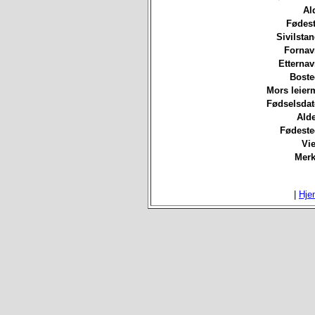
Al
Fødest
Sivilsta
Fornav
Etterna
Boste
Mors leierm
Fødselsdat
Ald
Fødeste
Vie
Merk
|
Hje