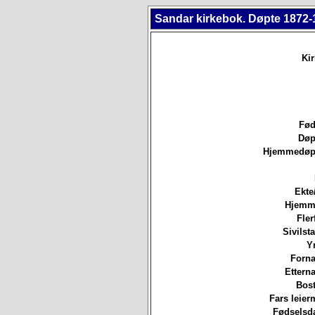
Sandar kirkebok. Døpte 1872-
Ki
Fød
Døp
Hjemmedøpt
Ekte
Hjemm
Fler
Sivilsta
Yr
Forna
Etterna
Bost
Fars leierm
Fødselsda