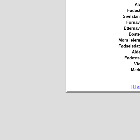
Al
Fødest
Sivilsta
Fornav
Etterna
Boste
Mors leierm
Fødselsdat
Ald
Fødeste
Vie
Merk
|
Hje