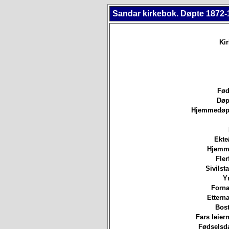
Sandar kirkebok. Døpte 1872-
Ki
Fød
Døp
Hjemmedøpt
Ekte
Hjemm
Fler
Sivilsta
Yr
Forna
Etterna
Bost
Fars leierm
Fødselsda