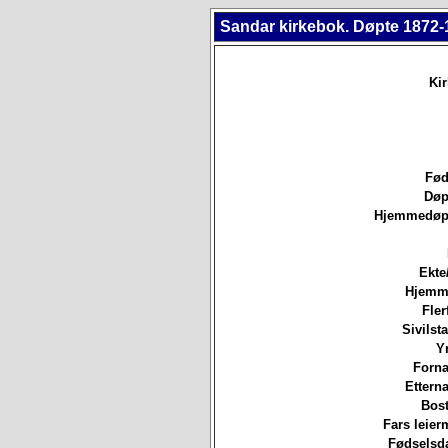
Sandar kirkebok. Døpte 1872-
Ki
Fød
Døp
Hjemmedøpt
Ekte
Hjemm
Fler
Sivilsta
Yr
Forna
Etterna
Bost
Fars leierm
Fødselsda