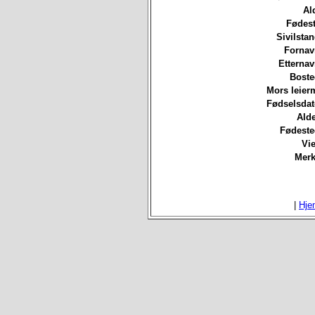
Al
Fødest
Sivilsta
Fornav
Etterna
Boste
Mors leierm
Fødselsdat
Ald
Fødeste
Vie
Merk
|
Hje